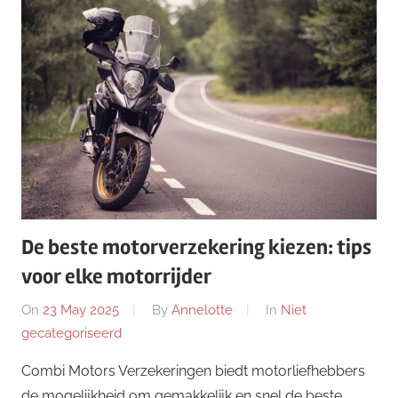
De beste motorverzekering kiezen: tips
voor elke motorrijder
On
23 May 2025
By
Annelotte
In
Niet
gecategoriseerd
Combi Motors Verzekeringen biedt motorliefhebbers
de mogelijkheid om gemakkelijk en snel de beste