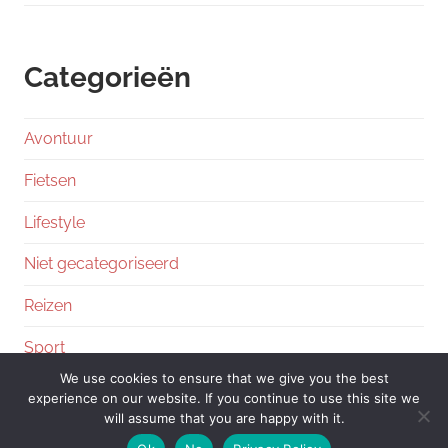
Categorieën
Avontuur
Fietsen
Lifestyle
Niet gecategoriseerd
Reizen
Sport
We use cookies to ensure that we give you the best
experience on our website. If you continue to use this site we
will assume that you are happy with it.
WordPress Theme: Chronus by ThemeZee.