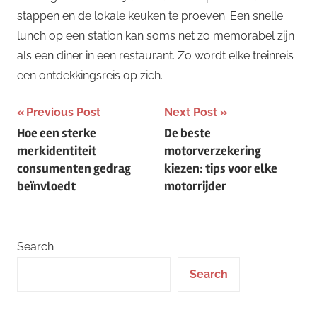
stappen en de lokale keuken te proeven. Een snelle
lunch op een station kan soms net zo memorabel zijn
als een diner in een restaurant. Zo wordt elke treinreis
een ontdekkingsreis op zich.
Post
Previous Post
Next Post
Hoe een sterke
De beste
navigation
merkidentiteit
motorverzekering
consumenten gedrag
kiezen: tips voor elke
beïnvloedt
motorrijder
Search
Search