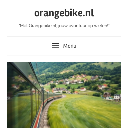
Skip
orangebike.nl
to
content
"Met Orangebike.nl, jouw avontuur op wielen!"
Menu