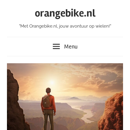
Skip
orangebike.nl
to
content
"Met Orangebike.nl, jouw avontuur op wielen!"
Menu