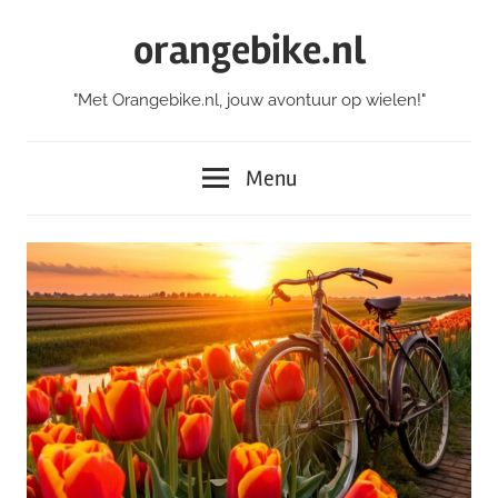
Skip
orangebike.nl
to
content
"Met Orangebike.nl, jouw avontuur op wielen!"
Menu