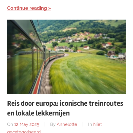
Continue reading
Reis door europa: iconische treinroutes
en lokale lekkernijen
On
12 May 2025
By
Annelotte
In
Niet
gecategoriseerd