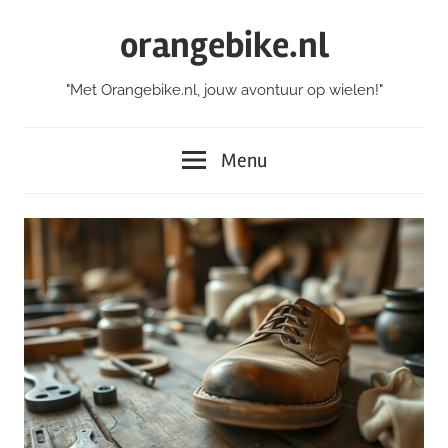
Skip
orangebike.nl
to
content
"Met Orangebike.nl, jouw avontuur op wielen!"
Menu