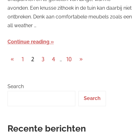
avonden. Een knusse zithoek in de tuin kan daarbij niet
ontbreken. Denk aan comfortabele meubels zoals een
all weather …
Continue reading
Posts
Previous
Next
«
1
2
3
4
10
»
…
Posts
Posts
pagination
Search
Search
Recente berichten